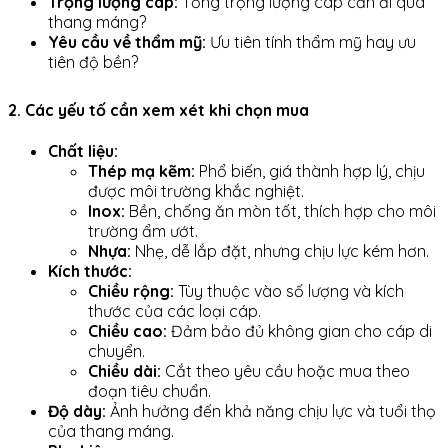
Trọng lượng cáp:
Tổng trọng lượng cáp cần đi qua
thang máng?
Yêu cầu về thẩm mỹ:
Ưu tiên tính thẩm mỹ hay ưu
tiên độ bền?
2. Các yếu tố cần xem xét khi chọn mua
Chất liệu:
Thép mạ kẽm:
Phổ biến, giá thành hợp lý, chịu
được môi trường khắc nghiệt.
Inox:
Bền, chống ăn mòn tốt, thích hợp cho môi
trường ẩm ướt.
Nhựa:
Nhẹ, dễ lắp đặt, nhưng chịu lực kém hơn.
Kích thước:
Chiều rộng:
Tùy thuộc vào số lượng và kích
thước của các loại cáp.
Chiều cao:
Đảm bảo đủ không gian cho cáp di
chuyển.
Chiều dài:
Cắt theo yêu cầu hoặc mua theo
đoạn tiêu chuẩn.
Độ dày:
Ảnh hưởng đến khả năng chịu lực và tuổi thọ
của thang máng.