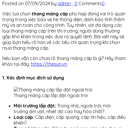
Posted on
07/09/2024
by
admin
0
Comments
0
Việc lựa chọn
thang máng cáp
phù hợp đóng vai trò quan
trọng trong việc bảo vệ hệ thống điện, đảm bảo tính thẩm
mỹ và an toàn cho công trình. Tuy nhiên, với đa dạng các
loại thang máng cáp trên thị trường, người dùng thường
gặp khó khăn trong việc đưa ra quyết định. Bài viết này sẽ
giúp bạn hiểu rõ hơn về các tiêu chí quan trọng khi chọn
mua thang máng cáp.
Nếu bạn vẫn còn chưa rõ thang máng cáp là gì? Hãy tham
khảo tại đây:
https://thesun.vn
1. Xác định mục đích sử dụng
Thang máng cáp lắp đặt ngoài trời
Môi trường lắp đặt:
Trong nhà, ngoài trời, môi
trường ẩm ướt, nhiệt độ cao hay hóa chất?
Loại cáp:
Cáp điện, cáp quang, cáp tín hiệu, cáp điều
khiển?