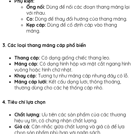
Phụ kiện:
Ống nối:
Dùng để nối các đoạn thang máng lại
với nhau.
Co:
Dùng để thay đổi hướng của thang máng.
Kẹp cáp:
Dùng để cố định cáp vào thang
máng.
3. Các loại thang máng cáp phổ biến
Thang cáp:
Có dạng giống chiếc thang leo.
Máng cáp:
Có dạng hình hộp với mặt cắt ngang hình
vuông hoặc hình chữ nhật.
Khay cáp:
Tương tự như máng cáp nhưng đáy có lỗ.
Máng cáp lưới:
Kết cấu dạng lưới, thông thoáng,
thường dùng cho các hệ thống cáp nhỏ.
4. Tiêu chí lựa chọn
Chất lượng:
Ưu tiên các sản phẩm của các thương
hiệu uy tín, có chứng nhận chất lượng.
Giá cả:
Cân nhắc giữa chất lượng và giá cả để lựa
chọn sản phẩm phù hợp với ngân sách.