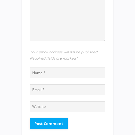
Your email address will not be published.
Required fields are marked
*