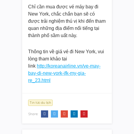
Chỉ cần mua được vé máy bay đi
New York, chắc chắn bạn sẽ có
được trải nghiệm thú vị khi đến tham
quan những địa điểm nổi tiếng tại
thành phố sầm uất này.
Thông tin về giá vé đi New York, vui
lòng tham khảo tại
link
http://koreanairline.vn/ve-may-
bay-di-new-york-jfk-my-gia-
re_23.html
Tin tức du lịch
Share: