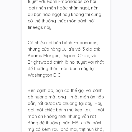
tuyệt vời. Bánh Empanadas có hai
loại nhân mặn hoặc nhân ngọt, nên
dù bạn hảo ngọt hay không thì cũng
có thể thưởng thức món bánh nổi
tineegs này.
Có nhiều nơi bán bánh Empanadas,
nhưng cửa hàng Julia’s với 3 địa chỉ:
Adams Morgan, Dupont Circle, và
Brightwood chính là nơi tuyệt vời nhất
để thưởng thức món bánh này tại
Washington D.C.
Bên cạnh đó, bạn có thể gọi vài cánh
gà nướng mật ong – một món ăn hấp
dẫn, rất được ưa chuộng tại đây. Hay
gọi một chiếc bánh mỳ kẹp Italy – một
món ăn không mới, nhưng vẫn rất
đáng để thưởng thức. Một chiếc bánh
mỳ có kèm rau, phô mai, thịt hun khói,