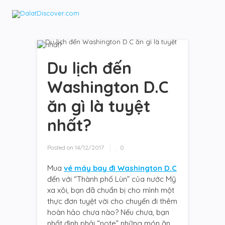
Du lịch đến
Washington D.C
ăn gì là tuyệt
nhất?
Posted on
14/12/2017
0
Mua
vé máy bay đi Washington D.C
đến với “Thành phố Lùn” của nước Mỹ
xa xôi, bạn đã chuẩn bị cho mình một
thực đơn tuyệt vời cho chuyến đi thêm
hoàn hảo chưa nào? Nếu chưa, bạn
nhất định phải “note” những món ăn