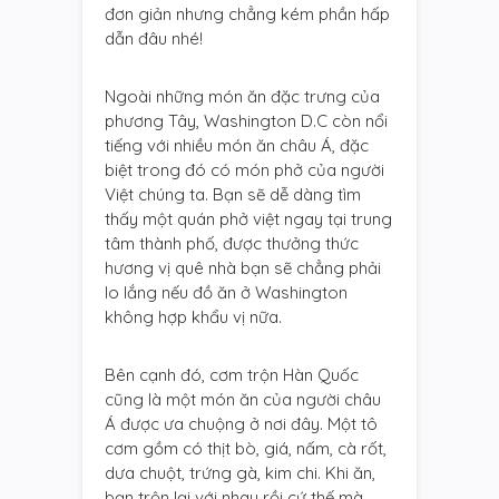
đơn giản nhưng chẳng kém phần hấp
dẫn đâu nhé!
Ngoài những món ăn đặc trưng của
phương Tây, Washington D.C còn nổi
tiếng với nhiều món ăn châu Á, đặc
biệt trong đó có món phở của người
Việt chúng ta. Bạn sẽ dễ dàng tìm
thấy một quán phở việt ngay tại trung
tâm thành phố, được thưởng thức
hương vị quê nhà bạn sẽ chẳng phải
lo lắng nếu đồ ăn ở Washington
không hợp khẩu vị nữa.
Bên cạnh đó, cơm trộn Hàn Quốc
cũng là một món ăn của người châu
Á được ưa chuộng ở nơi đây. Một tô
cơm gồm có thịt bò, giá, nấm, cà rốt,
dưa chuột, trứng gà, kim chi. Khi ăn,
bạn trộn lại với nhau rồi cứ thế mà