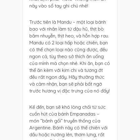
này vào sổ tay ghi chú nhé!
Trước tiên là Mandu – một loại bánh
bao với nhân làm từ đậu hũ, thịt bò
băm nhuyễn, thịt heo, và hỗn hợp rau.
Mandu có 2 loại hấp hoặc chiên, bạn
có thể chọn loại nào cũng được, đều
ngon cả, tùy theo sở thích ăn uống
của mình mà chọn nhé. Khi ăn, bạn có
thể ăn kèm với kim chi và tương ớt
đều rất ngon đấy. Hãy thưởng thức
và cảm nhận, bạn sẽ phải bất ngờ
trước hương vị đặc trưng của nó đấy!
Kế đến, bạn sẽ khó lòng chối từ sức
cuốn hút của bánh Empanadas –
món “bánh gối” truyền thống của
Argentine. Bánh này có thể chiên với
dầu hoặc nướng lên, thơm lựng, rất